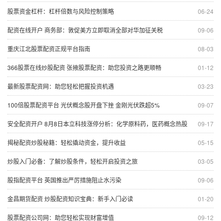
股票资金杠杆：杠杆倍数与风险控制策略
06-24
配资在线开户 商务部：敦促美方立即取消全部对华加征关税
09-06
重庆江北股票配资正规平台指南
08-03
366股票在线炒股配资 张掖股票配资：助您投资之路更顺畅
01-12
最新股票配资网：助您轻松把握投资机遇
03-23
100倍股票配资平台 光伏概念股开盘下挫 金刚光伏跌超5%
09-07
安全配资开户 8月8日本立科技涨停分析：化学原料药，医药概念热股
09-17
揭秘配资炒股秘籍：轻松撬动资金，提升收益
05-15
炒股入门必备：了解炒股条件，轻松开启投资之旅
03-05
股指配资平台 英国推出严厉措施阻止水污染
09-06
金昌期货配资 炒股配资知识宝典：新手入门必读
01-20
股票配资公司网：助您轻松实现财富增值
09-12