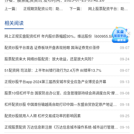
上一篇：
正规期货配资公司：助您稳健投资，提升收益
下一篇：
网上股票配资平台：助你放大收益，把握投资良机
相关阅读
网上正规实盘配资杠杆 年内股价跌幅超30%，维远股份（600955.SH）9月23日解禁上市1.85亿股
09-15
配资炒股平台首选 证券板块开盘表现抢眼 国海证券竞价涨停
09-07
股票配资来大 网络炒股配资：放大收益，还是放大风险？
09-24
51配资网 司法部：上半年纠错行政行为2.4万件 纠错率13.7%
09-07
正规炒股平台app 2024第三届西安城市安全应急产业博览会开幕
09-13
股票10倍杠杆平台 国家防总办公室、应急管理部持续会商调度台风“摩羯”防御工作
09-08
杠杆配资炒股 中国首份输越南自助打印中国—东盟自贸协定原产地证书获签
09-18
配资炒股就用人人顺 杠杆交易成功率的影响因素
09-25
正规股票配资 万达信息新注册《万达信息城市操作系统-城市运行管理服务平台软件V4.0》等2个项目的软件著作权
09-16