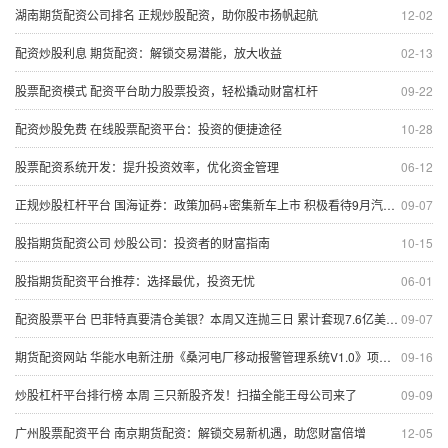
湖南期货配资公司排名 正规炒股配资，助你股市扬帆起航
12-02
配资炒股利息 期货配资：解锁交易潜能，放大收益
02-13
股票配资模式 配资平台助力股票投资，轻松撬动财富杠杆
09-22
配资炒股免费 在线股票配资平台：投资的便捷途径
10-28
股票配资系统开发：提升投资效率，优化资金管理
06-12
正规炒股杠杆平台 国海证券：政策加码+密集新车上市 积极看待9月汽车板块机会
09-07
股指期货配资公司 炒股公司：投资者的财富指南
10-15
股指期货配资平台推荐：选择最优，投资无忧
06-01
配资股票平台 巴菲特真要清仓美银？本周又连抛三日 累计套现7.6亿美元！
09-07
期货配资网站 华能水电新注册《桑河电厂移动报警管理系统V1.0》项目的软件著作权
09-16
炒股杠杆平台排行榜 本周 三只新股齐发！扫描全能王母公司来了
09-09
广州股票配资平台 南京期货配资：解锁交易新机遇，助您财富倍增
12-05