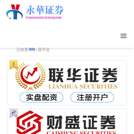
正规配资平台排行
更多
已收录
999
+家平台