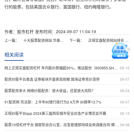
行的股票，包括美国合众银行、富国银行、纽约梅隆银行。
作者：股市杠杆
发布时间：2024-09-07 11:04:19
上一篇：
十大股票配资网站 华泰证券：券商板块关注市场预期改善带来的结构性机会
下一篇：
正规实盘配资网站排名 纯碱价格难言乐观
相关阅读
网上正规实盘配资杠杆 年内股价跌幅超30%，维远股份（600955.SH）9月23日解禁上市1.85亿股
09-15
配资炒股平台首选 证券板块开盘表现抢眼 国海证券竞价涨停
09-07
股票配资来大 网络炒股配资：放大收益，还是放大风险？
09-24
51配资网 司法部：上半年纠错行政行为2.4万件 纠错率13.7%
09-07
正规炒股平台app 2024第三届西安城市安全应急产业博览会开幕
09-13
股票10倍杠杆平台 国家防总办公室、应急管理部持续会商调度台风“摩羯”防御工作
09-08