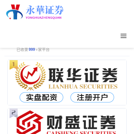
正规配资平台排行
更多
已收录
999
+家平台