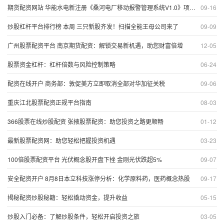
期货配资网站 华能水电新注册《桑河电厂移动报警管理系统V1.0》项目的软件著作权
09-16
炒股杠杆平台排行榜 本周 三只新股齐发！扫描全能王母公司来了
09-09
广州股票配资平台 南京期货配资：解锁交易新机遇，助您财富倍增
12-05
股票资金杠杆：杠杆倍数与风险控制策略
06-24
配资在线开户 商务部：敦促美方立即取消全部对华加征关税
09-06
重庆江北股票配资正规平台指南
08-03
366股票在线炒股配资 张掖股票配资：助您投资之路更顺畅
01-12
最新股票配资网：助您轻松把握投资机遇
03-23
100倍股票配资平台 光伏概念股开盘下挫 金刚光伏跌超5%
09-07
安全配资开户 8月8日本立科技涨停分析：化学原料药，医药概念热股
09-17
揭秘配资炒股秘籍：轻松撬动资金，提升收益
05-15
炒股入门必备：了解炒股条件，轻松开启投资之旅
03-05