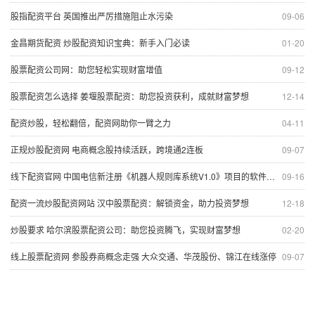
股指配资平台 英国推出严厉措施阻止水污染
09-06
金昌期货配资 炒股配资知识宝典：新手入门必读
01-20
股票配资公司网：助您轻松实现财富增值
09-12
股票配资怎么选择 姜堰股票配资：助您投资获利，成就财富梦想
12-14
配资炒股，轻松翻倍，配资网助你一臂之力
04-11
正规炒股配资网 电商概念股持续活跃，跨境通2连板
09-07
线下配资官网 中国电信新注册《机器人规则库系统V1.0》项目的软件著作权
09-16
配资一流炒股配资网站 汉中股票配资：解锁资金，助力投资梦想
12-18
炒股要求 哈尔滨股票配资公司：助您投资腾飞，实现财富梦想
02-20
线上股票配资网 参股券商概念走强 大众交通、华茂股份、锦江在线涨停
09-07