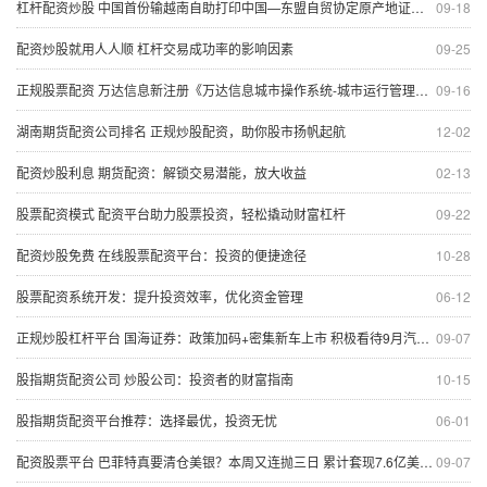
杠杆配资炒股 中国首份输越南自助打印中国—东盟自贸协定原产地证书获签
09-18
配资炒股就用人人顺 杠杆交易成功率的影响因素
09-25
正规股票配资 万达信息新注册《万达信息城市操作系统-城市运行管理服务平台软件V4.0》等2个项目的软件著作权
09-16
湖南期货配资公司排名 正规炒股配资，助你股市扬帆起航
12-02
配资炒股利息 期货配资：解锁交易潜能，放大收益
02-13
股票配资模式 配资平台助力股票投资，轻松撬动财富杠杆
09-22
配资炒股免费 在线股票配资平台：投资的便捷途径
10-28
股票配资系统开发：提升投资效率，优化资金管理
06-12
正规炒股杠杆平台 国海证券：政策加码+密集新车上市 积极看待9月汽车板块机会
09-07
股指期货配资公司 炒股公司：投资者的财富指南
10-15
股指期货配资平台推荐：选择最优，投资无忧
06-01
配资股票平台 巴菲特真要清仓美银？本周又连抛三日 累计套现7.6亿美元！
09-07