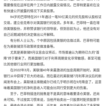
需要像现在这样在两个工作日内披露交易情况。巴菲特更喜欢在没
有快速公开披露的情况下买卖股票。
94岁的巴菲特在2011年通过一笔50亿美元的优先股和认股权证
交易，建立伯克希尔对美国银行的投资。多年来，巴菲特一直在增
持美银股份，并称赞该银行的领导层，但到目前为止，他还没有对
自己近期减持的决定做出公开解释。
有分析人士认为，个中原因包括美银的估值过高、巴菲特可能
在为美联储货币政策转变做准备等。
尤其是美联储9月议息会议将近，市场普遍认为期待已久的“首
降”终于要来了。而美国银行对于利率周期变化非常敏感，甚至可能
比其他银行业同行更加敏感。
在2022年3月，美联储40年来最激进的加息周期开始时，美国
银行从中获得了巨大的收益。而在最近的美联储7月利率决议后的新
闻发布会上，美联储主席鲍威尔已经几乎明示将在9月降息了，这意
味着美国银行的净利息收入可能会比同行受到更大的伤害。
至于，巴菲特接连的抛售是不是真的意味着要清仓美银，还尚
未可知。不过按其习惯来说，当他开始卖出一只股票时配资股票平
台，最终会清仓该股。而且，近年来，伯克希尔已经清仓了多家银