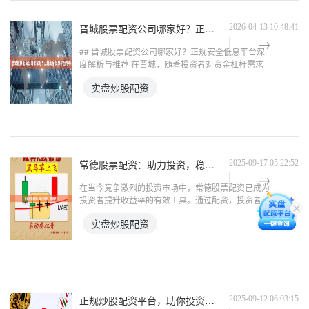
晋城股票配资公司哪家好？正规安全低息平台推荐
2026-04-13 10:48:41
## 晋城股票配资公司哪家好？正规安全低息平台深
度解析与推荐 在晋城，随着投资者对资金杠杆需求
的增加，股票配资市场逐渐活跃。然而，面对市场上
实盘炒股配资
众多的配资公司，许多投资者不禁困惑：**晋城股票
配资公司哪家
常德股票配资：助力投资，稳健获利
2025-09-17 05:22:52
在当今竞争激烈的投资市场中，常德股票配资已成为
投资者提升收益率的有效工具。通过配资，投资者可
以放大资金规模，从而增加潜在收益。 常德股票配
实盘炒股配资
资平台提供灵活的配资方案，满足不同投资者的需
求。投资者可根据自
正规炒股配资平台，助你投资稳健获利
2025-09-12 06:03:15