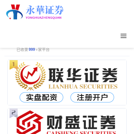
正规配资平台排行
更多
已收录
999
+家平台