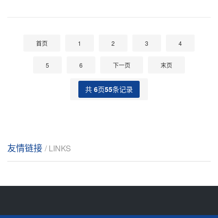
首页
1
2
3
4
5
6
下一页
末页
共
6
页
55
条记录
友情链接
/ LINKS