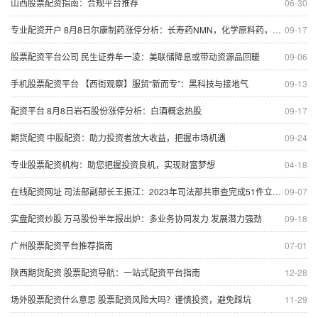
山西股票配资指南：合规平台推荐
06-30
专业配资开户 8月8日尔康制药涨停分析：长寿药NMN，化学原料药，中药概念热股
09-17
股票配资平台公司 民生证券牟一凌：美联储降息或带动资源品回暖
09-06
手机股票配资平台 【西街观察】服贸“新而专”：黑科技与接地气
09-13
配资平台 8月8日岩石股份涨停分析：白酒概念热股
09-17
期货配资 中股配资：助力投资者放大收益，把握市场机遇
09-24
专业股票配资机构：助您把握投资良机，实现财富梦想
04-18
在线配资网址 司法部副部长王振江：2023年司法部共审查完成51件立法项目 同比增长96.2%
09-07
实盘配资炒股 万马股份半年报出炉：多业务协同发力 发展潜力强劲
09-18
广州股票配资平台推荐指南
07-01
陕西期货配资 股票配资导航：一站式配资平台指南
12-28
场外股票配资什么意思 股票配资风险大吗？谨慎投资，避免踩坑
11-29