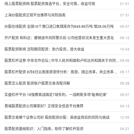
线上股票配资网 股票配资首选平台，安全可靠，收益可观
01-01
上海炒股配资正规平台推荐与风险指南
07-31
炒股在线配资 全国16个港口进口焦煤库存为849.89万吨 增28.06万吨
09-07
开户配资 和科达：撤销退市风险警示后 公司经营状况未发生重大变化
09-12
股票配资新闻 沈阳期货配资：助力投资，放大收益
10-04
股票杠杆证券 中非合作论坛 | 中华人民共和国和卢旺达共和国关于共同推动落实三大全球倡议的联合声明
09-06
股票杠杆配资 8月8日云南旅游涨停分析：旅游，国企改革，央企改革概念热股
09-17
股票怎么配资 配资账户股票交易流程详解
09-28
实盘杠杆平台 18强赛首战国足7球失利，一战刷新多项“耻辱纪录”
09-07
晋城股票配资公司哪家好？正规安全低息平台推荐
04-13
股票交易哪个证券公司好 股民配资炒股：高收益背后的风险与挑战
12-05
股票配资基础知识：入门指南，助你了解杠杆投资
04-21