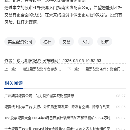
易。记住，在股市中，活得久比赚得快更重要。
通过本文的股市杠杆交易入门指南实盘配资公司，希望您能对杠杆
交易有更全面的认识，在未来的投资中做出更明智的决策。投资有
风险，杠杆需谨慎。
实盘配资公司
杠杆
交易
入门
股市
作者：东北期货配资
发布时间：2026-05-05 10:52:53
上一篇：
丽江股票配资平台哪家好？正规安全杠杆炒股服务
下一篇：
股票配资条件：资金门槛、杠杆比例与风控要求详解
相关阅读
广州期货配资公司：助力投资者实现财富梦想
03-27
配资线上股票平台 央行、外汇局重磅发声：降准有空间、降息存约束 国际收支规模有望继续提升
09-06
168股票配资大全 2024年8月巴西累计装出铝矿石和铝精矿53.24万吨
09-07
十大配资平台查询 2024外滩大会聚焦“AI养老” 以AI之名为长者编织无碍生活网
09-07