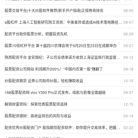
股票交易平台|十大炒股软件推荐|新手开户指南|正规券商排名
08-05
a股杠杆 上海人工智能研究院王资凯：中美差异或造成AI技术落地路径不一致 | REAL大会
09-07
配资平台助你股票分析，把握投资先机
06-29
股票10倍杠杆平台 第十届四川农博会将于9月20日至23日在成都举办
09-07
陕西配资平台 金安国纪：子公司业绩承诺方收到上海证监局行政监管措施决定书
09-12
股票配资公司网站 利润飙升200%！“中国内衣第一股”赚翻了
09-18
炒股配资期货 证券公司助你炒股，轻松赚取收益
10-15
168股票配资网 vivo Y300 Pro正式发布，续航与影像全面越级
09-07
解锁财富密码：探索优质股票配资选择
12-15
股票配资理财：高收益背后的风险与收益
04-14
配资优秀炒股配资门户 股指期货配资软件：助你提升交易效率，把握市场先机
02-22