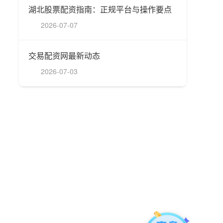
湖北股票配资指南：正规平台与操作要点
2026-07-07
交易配资网最新动态
2026-07-03