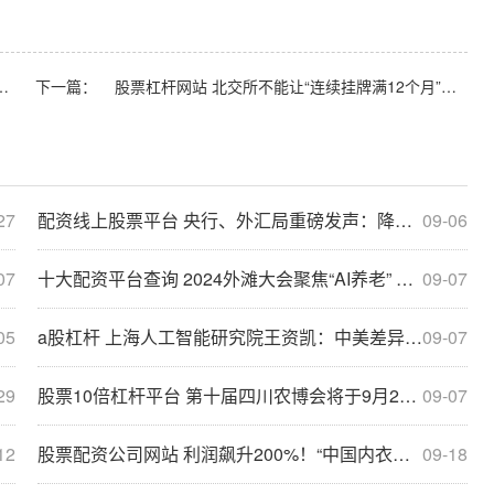
女双决赛，与搭档模仿C罗姆巴佩庆祝动作
下一篇：
股票杠杆网站 北交所不能让“连续挂牌满12个月”的标准形同虚设
27
配资线上股票平台 央行、外汇局重磅发声：降准有空间、降息存约束 国际收支规模有望继续提升
09-06
07
十大配资平台查询 2024外滩大会聚焦“AI养老” 以AI之名为长者编织无碍生活网
09-07
05
a股杠杆 上海人工智能研究院王资凯：中美差异或造成AI技术落地路径不一致 | REAL大会
09-07
29
股票10倍杠杆平台 第十届四川农博会将于9月20日至23日在成都举办
09-07
12
股票配资公司网站 利润飙升200%！“中国内衣第一股”赚翻了
09-18