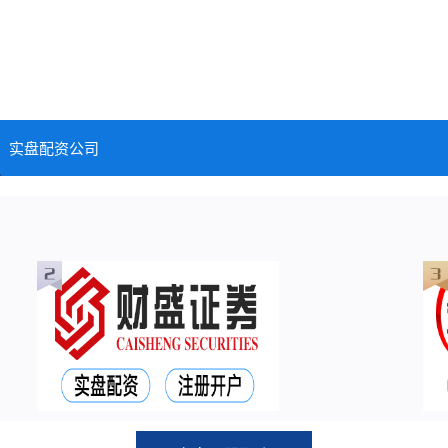
实盘配资公司