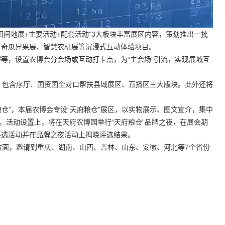
地展+主要活动+配套活动”3大板块丰富展区内容，策划推出一批
、奇瓜异果展、智慧农机展等沉浸式互动体验项目。
，设置农博会分会场或互动打卡点，为“主会场”引流，实现展城互
包含序厅、国资国企对口帮扶县域展区、直播区三大版块。此外还将
仓”，本届农博会专设“天府粮仓”展区，以实物展示、图文宣介，集中
。活动设置上，将在天府农博园举行“天府粮仓”品牌之夜，在展会期
评选活动并在品牌之夜活动上揭晓评选结果。
面，邀请到重庆、湖南、山西、吉林、山东、安徽、河北等7个省份