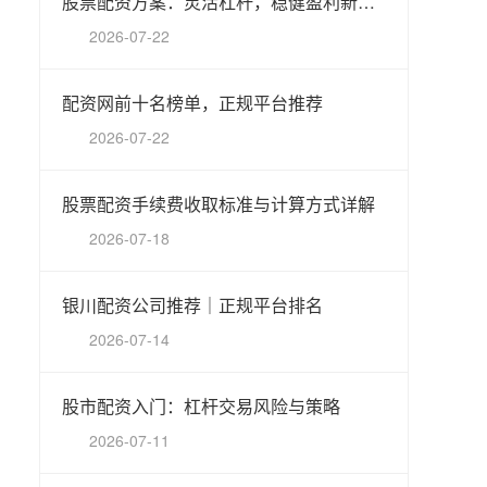
股票配资方案：灵活杠杆，稳健盈利新选择
2026-07-22
配资网前十名榜单，正规平台推荐
2026-07-22
股票配资手续费收取标准与计算方式详解
2026-07-18
银川配资公司推荐｜正规平台排名
2026-07-14
股市配资入门：杠杆交易风险与策略
2026-07-11