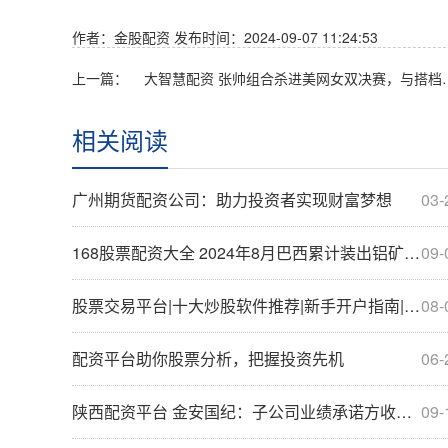
作者：金股配资
发布时间：2024-09-07 11:24:53
上一篇：
大智慧配资 张帅组合杀进美网
相关阅读
广州期货配资公司：助力投资者实现财富梦想
03-
168股票配资大全 2024年8月巴西累计装出铝矿石和铝精矿53.24万吨
09-
股票交易平台|十大炒股软件推荐|新手开户指南|正规券商排名
08-
配资平台助你股票分析，把握投资先机
06-
陕西配资平台 金安国纪：子公司业绩承诺方收到上海证监局行政监管措施决定书
09-