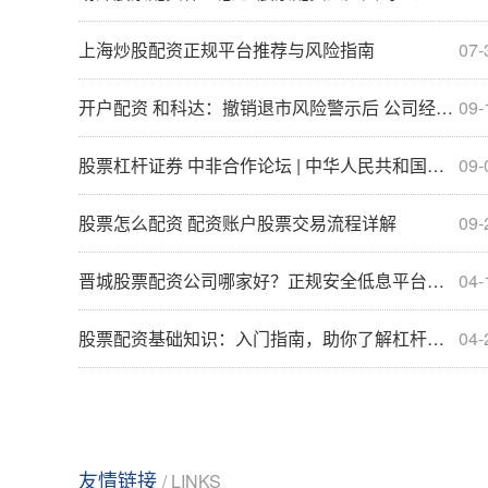
上海炒股配资正规平台推荐与风险指南
07-
开户配资 和科达：撤销退市风险警示后 公司经营状况未发生重大变化
09-
股票杠杆证券 中非合作论坛 | 中华人民共和国和卢旺达共和国关于共同推动落实三大全球倡议的联合声明
09-
股票怎么配资 配资账户股票交易流程详解
09-
晋城股票配资公司哪家好？正规安全低息平台推荐
04-
股票配资基础知识：入门指南，助你了解杠杆投资
04-
友情链接
/ LINKS