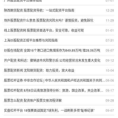
广州股票配资平台推荐指南
07-01
陕西期货配资 股票配资导航：一站式配资平台指南
12-28
场外股票配资什么意思 股票配资风险大吗？谨慎投资，避免踩坑
11-29
线上股票配资网 股票配资首选平台，安全可靠，收益可观
01-01
上海炒股配资正规平台推荐与风险指南
07-31
炒股在线配资 全国16个港口进口焦煤库存为849.89万吨 增28.06万吨
09-07
开户配资 和科达：撤销退市风险警示后 公司经营状况未发生重大变化
09-12
股票配资新闻 沈阳期货配资：助力投资，放大收益
10-04
股票杠杆证券 中非合作论坛 | 中华人民共和国和卢旺达共和国关于共同推动落实三大全球倡议的联合声明
09-06
股票杠杆配资 8月8日云南旅游涨停分析：旅游，国企改革，央企改革概念热股
09-17
股票怎么配资 配资账户股票交易流程详解
09-28
实盘杠杆平台 18强赛首战国足7球失利，一战刷新多项“耻辱纪录”
09-07