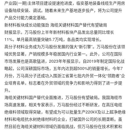
产业园(一期)主体项目建设提速抢进度，临安基地装备线缆生产用房
设备陆续安装、调试。随着未来生产基地逐步投产，将为公司提升
产品交付能力奠定基础。
新材料板块成长动能强劲 海缆关键材料国产替代有望破局
财报显示，万马股份上半年新材料板块产品发出总量同比增长
11%，单月最高销量突破5.7万吨，各品类均实现增长。
高分子材料业务成为万马股份发展的强大“新引擎”。万马股份在该领
域优势显著，产销规模多年稳居国内行业第一。此外，公司在国际
市场发展也是高歌猛进，2023年年报显示，自2019年制定国际化战
略起，公司深耕国际市场，五年内达到超500%的销量增长。今年7
月份，万马高分子还成功入围浙江省第七批内外贸一体化“领跑者”企
业培育名单，标志着在外贸领域的竞争力和影响力得到了进一步提
升。
海缆关键材料国产替代全面推进，万马股份有望破局。我国海缆市
场高速发展，相关专家表示，万马股份经过不断研发，在高压电缆
绝缘料领域取得突破，有望成为可以批量生产220kV及以上超净绝缘
材料和电缆抗水树绝缘材料的企业，打破国外公司的长期垄断。虽
然目前在海缆关键材料领域仍面临挑战，但万马股份在技术积累和