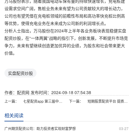
万马股份表示，随着我国电动车保有量的持续快速增长，充电桩建
设需求空间广阔，售桩业务未来有望为公司贡献较大的增长动力，
公司也有望凭借在充电桩领域的前瞻性布局和高功率快充桩比例高
等优势，使得充电业务在未来成为公司新的利润增长点。
分析人士指出，万马股份在2024年上半年各业务板块表现稳健实盘
配资炒股，在“一体两翼”战略的指引下，创新发展，不断提升市场竞
争力，未来有望继续创造更加优异的业绩，为股东和社会带来更大
价值。
实盘配资炒股
作者：配资网
发布时间：2024-09-18 07:54:38
上一篇：
七星配资app 第三届中欧能源技术创新合作论坛在穗举行
下一篇：
短期股票配资平台 提质增效！泸州老窖2024中报值得一场价值重估
相关阅读
广州期货配资公司：助力投资者实现财富梦想
03-27