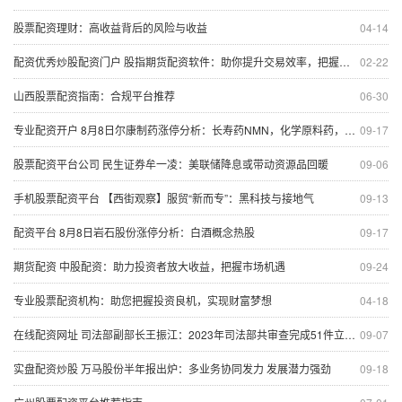
股票配资理财：高收益背后的风险与收益
04-14
配资优秀炒股配资门户 股指期货配资软件：助你提升交易效率，把握市场先机
02-22
山西股票配资指南：合规平台推荐
06-30
专业配资开户 8月8日尔康制药涨停分析：长寿药NMN，化学原料药，中药概念热股
09-17
股票配资平台公司 民生证券牟一凌：美联储降息或带动资源品回暖
09-06
手机股票配资平台 【西街观察】服贸“新而专”：黑科技与接地气
09-13
配资平台 8月8日岩石股份涨停分析：白酒概念热股
09-17
期货配资 中股配资：助力投资者放大收益，把握市场机遇
09-24
专业股票配资机构：助您把握投资良机，实现财富梦想
04-18
在线配资网址 司法部副部长王振江：2023年司法部共审查完成51件立法项目 同比增长96.2%
09-07
实盘配资炒股 万马股份半年报出炉：多业务协同发力 发展潜力强劲
09-18