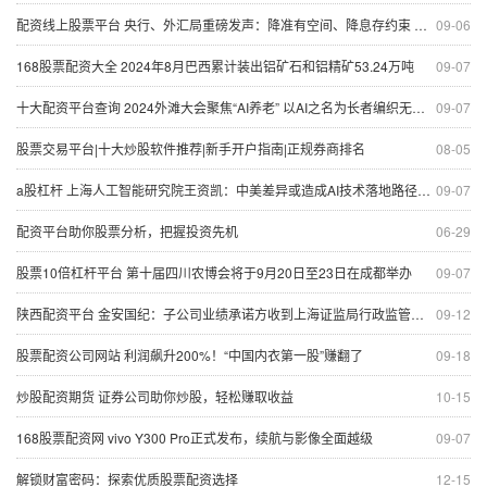
配资线上股票平台 央行、外汇局重磅发声：降准有空间、降息存约束 国际收支规模有望继续提升
09-06
168股票配资大全 2024年8月巴西累计装出铝矿石和铝精矿53.24万吨
09-07
十大配资平台查询 2024外滩大会聚焦“AI养老” 以AI之名为长者编织无碍生活网
09-07
股票交易平台|十大炒股软件推荐|新手开户指南|正规券商排名
08-05
a股杠杆 上海人工智能研究院王资凯：中美差异或造成AI技术落地路径不一致 | REAL大会
09-07
配资平台助你股票分析，把握投资先机
06-29
股票10倍杠杆平台 第十届四川农博会将于9月20日至23日在成都举办
09-07
陕西配资平台 金安国纪：子公司业绩承诺方收到上海证监局行政监管措施决定书
09-12
股票配资公司网站 利润飙升200%！“中国内衣第一股”赚翻了
09-18
炒股配资期货 证券公司助你炒股，轻松赚取收益
10-15
168股票配资网 vivo Y300 Pro正式发布，续航与影像全面越级
09-07
解锁财富密码：探索优质股票配资选择
12-15