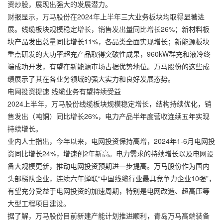
资炒股，展现出强大的发展潜力。
财报显示，万马股份在2024年上半年三大业务板块均取得显著进
展。线缆板块规模稳定增长，销售发出量同比增长26%；新材料板
块产品发出总量同比增长11%，各品类全面实现增长；新能源板块
重点研发的大功率超充产品取得突破性成果，960kW群充和液冷终
端成功开发，有望在新能源市场占据优势地位。万马股份的这些成
绩展示了其在各业务领域的强大实力和良好发展态势。
电网投资提速 线缆业务有望持续受益
2024上半年，万马股份线缆板块规模稳定增长，结构持续优化，销
售发出（吨铜）同比增长26%，电力产品半年度营收连续五年实现
持续增长。
业内人士指出，今年以来，电网投资保持高增，2024年1-6月电网投
资同比增长24%，增速创2年新高。电力需求的持续增长以及电网设
备大规模更新，推动电网投资预期进一步提高。万马股份作为国内
头部梯队企业，连续六年蝉联“中国线缆行业最具竞争力企业10强”，
有望充分受益于电网投资的加速周期，特别是电网改造、超高压等
大型工程项目建设。
据了解，万马股份目前新建产能计划推进顺利，青岛万马高端装备