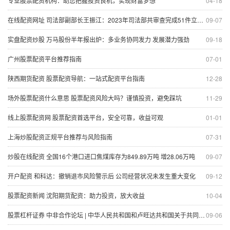
专业股票配资机构：助您把握投资良机，实现财富梦想
04-18
在线配资网址 司法部副部长王振江：2023年司法部共审查完成51件立法项目 同比增长96.2%
09-07
实盘配资炒股 万马股份半年报出炉：多业务协同发力 发展潜力强劲
09-18
广州股票配资平台推荐指南
07-01
陕西期货配资 股票配资导航：一站式配资平台指南
12-28
场外股票配资什么意思 股票配资风险大吗？谨慎投资，避免踩坑
11-29
线上股票配资网 股票配资首选平台，安全可靠，收益可观
01-01
上海炒股配资正规平台推荐与风险指南
07-31
炒股在线配资 全国16个港口进口焦煤库存为849.89万吨 增28.06万吨
09-07
开户配资 和科达：撤销退市风险警示后 公司经营状况未发生重大变化
09-12
股票配资新闻 沈阳期货配资：助力投资，放大收益
10-04
股票杠杆证券 中非合作论坛 | 中华人民共和国和卢旺达共和国关于共同推动落实三大全球倡议的联合声明
09-06