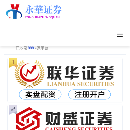
正规配资平台排行
更多
已收录
999
+家平台