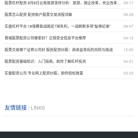
股票杠杆配资 8月8日云南旅游涨停分析：旅游，国企改革，央企改革概念热股
09-17
股票怎么配资 配资账户股票交易流程详解
09-28
实盘杠杆平台 18强赛首战国足7球失利，一战刷新多项“耻辱纪录”
09-07
晋城股票配资公司哪家好？正规安全低息平台推荐
04-13
股票交易哪个证券公司好 股民配资炒股：高收益背后的风险与挑战
12-05
股票配资基础知识：入门指南，助你了解杠杆投资
04-21
实盘配资公司 专业网上配资炒股，助你轻松致富
03-03
友情链接
/ LINKS