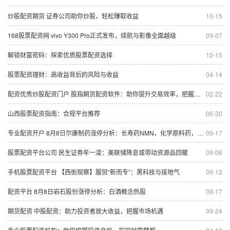
炒股配资期货 证券公司助你炒股，轻松赚取收益
10-15
168股票配资网 vivo Y300 Pro正式发布，续航与影像全面越级
09-07
解锁财富密码：探索优质股票配资选择
12-15
股票配资理财：高收益背后的风险与收益
04-14
配资优秀炒股配资门户 股指期货配资软件：助你提升交易效率，把握市场先机
02-22
山西股票配资指南：合规平台推荐
06-30
专业配资开户 8月8日尔康制药涨停分析：长寿药NMN，化学原料药，中药概念热股
09-17
股票配资平台公司 民生证券牟一凌：美联储降息或带动资源品回暖
09-06
手机股票配资平台 【西街观察】服贸“新而专”：黑科技与接地气
09-13
配资平台 8月8日岩石股份涨停分析：白酒概念热股
09-17
期货配资 中股配资：助力投资者放大收益，把握市场机遇
09-24