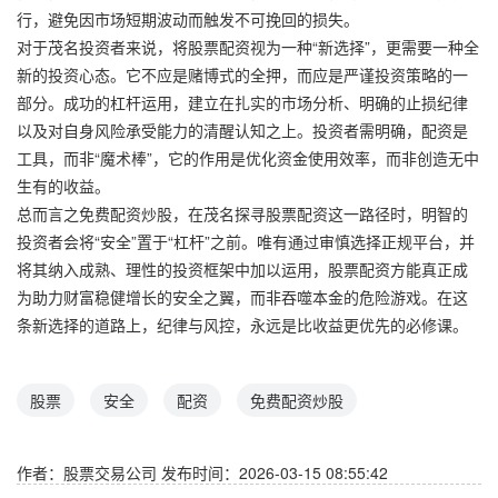
行，避免因市场短期波动而触发不可挽回的损失。
对于茂名投资者来说，将股票配资视为一种“新选择”，更需要一种全
新的投资心态。它不应是赌博式的全押，而应是严谨投资策略的一
部分。成功的杠杆运用，建立在扎实的市场分析、明确的止损纪律
以及对自身风险承受能力的清醒认知之上。投资者需明确，配资是
工具，而非“魔术棒”，它的作用是优化资金使用效率，而非创造无中
生有的收益。
总而言之免费配资炒股，在茂名探寻股票配资这一路径时，明智的
投资者会将“安全”置于“杠杆”之前。唯有通过审慎选择正规平台，并
将其纳入成熟、理性的投资框架中加以运用，股票配资方能真正成
为助力财富稳健增长的安全之翼，而非吞噬本金的危险游戏。在这
条新选择的道路上，纪律与风控，永远是比收益更优先的必修课。
股票
安全
配资
免费配资炒股
作者：股票交易公司
发布时间：2026-03-15 08:55:42