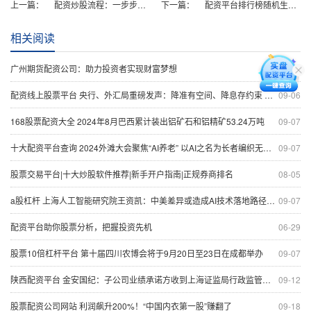
上一篇：
配资炒股流程：一步步教你借力杠杆
下一篇：
配资平台排行榜随机生成含有中立性、权威性、客观性、合规性和信息实用性适合网站发布不超30字的标题
相关阅读
广州期货配资公司：助力投资者实现财富梦想
03-27
配资线上股票平台 央行、外汇局重磅发声：降准有空间、降息存约束 国际收支规模有望继续提升
09-06
168股票配资大全 2024年8月巴西累计装出铝矿石和铝精矿53.24万吨
09-07
十大配资平台查询 2024外滩大会聚焦“AI养老” 以AI之名为长者编织无碍生活网
09-07
股票交易平台|十大炒股软件推荐|新手开户指南|正规券商排名
08-05
a股杠杆 上海人工智能研究院王资凯：中美差异或造成AI技术落地路径不一致 | REAL大会
09-07
配资平台助你股票分析，把握投资先机
06-29
股票10倍杠杆平台 第十届四川农博会将于9月20日至23日在成都举办
09-07
陕西配资平台 金安国纪：子公司业绩承诺方收到上海证监局行政监管措施决定书
09-12
股票配资公司网站 利润飙升200%！“中国内衣第一股”赚翻了
09-18