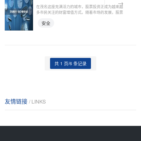
在茂名这座充满活力的城市，股票投资正成为越来越
多市民关注的财富增值方式。随着市场的发展，股票
配资作为一种杠杆投资工具，逐渐进入投资者的视
安全
野，成为追求更高收益的新选择。 股票配资，简而
言之，就是投资者通
共 1 页/6 条记录
友情链接
/ LINKS