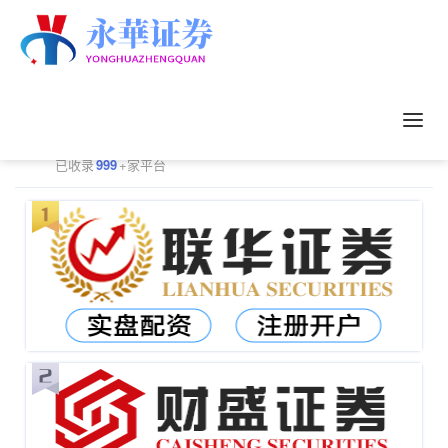
正规配资平台排行
更多
已收录
999
+家平台