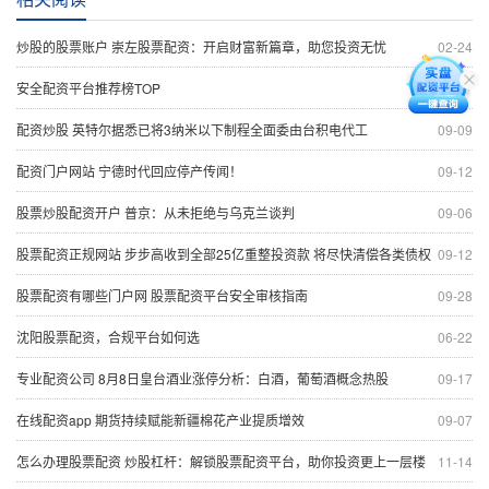
炒股的股票账户 崇左股票配资：开启财富新篇章，助您投资无忧
02-24
安全配资平台推荐榜TOP
06-17
配资炒股 英特尔据悉已将3纳米以下制程全面委由台积电代工
09-09
配资门户网站 宁德时代回应停产传闻！
09-12
股票炒股配资开户 普京：从未拒绝与乌克兰谈判
09-06
股票配资正规网站 步步高收到全部25亿重整投资款 将尽快清偿各类债权
09-12
股票配资有哪些门户网 股票配资平台安全审核指南
09-28
沈阳股票配资，合规平台如何选
06-22
专业配资公司 8月8日皇台酒业涨停分析：白酒，葡萄酒概念热股
09-17
在线配资app 期货持续赋能新疆棉花产业提质增效
09-07
怎么办理股票配资 炒股杠杆：解锁股票配资平台，助你投资更上一层楼
11-14