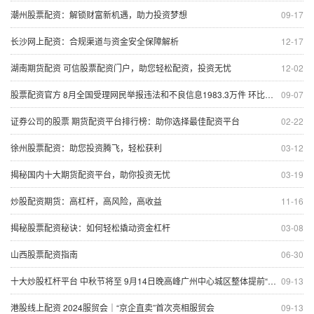
潮州股票配资：解锁财富新机遇，助力投资梦想
09-17
长沙网上配资：合规渠道与资金安全保障解析
12-17
湖南期货配资 可信股票配资门户，助您轻松配资，投资无忧
12-02
股票配资官方 8月全国受理网民举报违法和不良信息1983.3万件 环比增长4.2%
09-07
证券公司的股票 期货配资平台排行榜：助你选择最佳配资平台
02-22
徐州股票配资：助您投资腾飞，轻松获利
03-12
揭秘国内十大期货配资平台，助你投资无忧
03-19
炒股配资期货：高杠杆，高风险，高收益
11-16
揭秘股票配资秘诀：如何轻松撬动资金杠杆
03-08
山西股票配资指南
06-30
十大炒股杠杆平台 中秋节将至 9月14日晚高峰广州中心城区整体提前“中度拥堵”
09-13
港股线上配资 2024服贸会｜“京企直卖”首次亮相服贸会
09-13