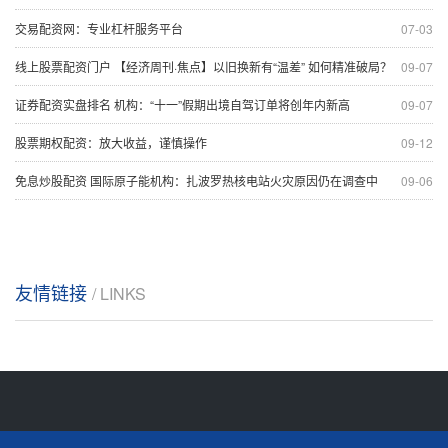
交易配资网：专业杠杆服务平台
07-03
线上股票配资门户 【经济周刊·焦点】以旧换新有“温差” 如何精准破局？
09-07
证券配资实盘排名 机构：“十一”假期出境自驾订单将创年内新高
09-07
股票期权配资：放大收益，谨慎操作
09-12
免息炒股配资 国际原子能机构：扎波罗热核电站火灾原因仍在调查中
09-06
友情链接
/ LINKS