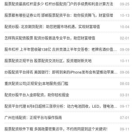
股票配资最高杠杆是多少 杠杆炒股配资门户的手续费和利息计算方法
09-25
股票都有哪些证券公司 邯郸股票配资平台：助你投资腾飞，财富倍增
10-13
配资炒股- 北京期货配资：助您把握市场机遇，实现财富增值
10-04
怎样购买配债股票 配资炒股首选专业平台，助您财富增值
02-01
股市杠杆 上半年营收破138亿 古井贡酒上半年交答卷：老牌名酒价值凸显
09-09
股票配资正规平台 股票配资交流社区，投资理财新天地
10-11
炒股配资平台排名 美国银行：即将到来的iPhone发布会有望推动苹果股价上涨
09-06
重庆配资公司|正规安全|本地服务|低门槛
08-03
配资炒股平台入金即配资，助你轻松掘金
03-31
配资平台代理 8月8日超频三涨停分析：动力电池回收，LED，锂电池概念热股
09-17
广州在线配资：正规平台与操作指南
07-01
股票配资软件下载 多国政要密集访华，不约而同提到这个关键词！
09-11