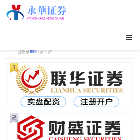
正规配资平台排行
更多
已收录
999
+家平台