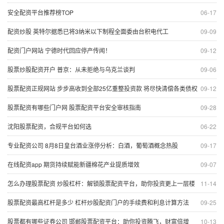
安全配资平台推荐榜TOP
06-17
配资炒股 英特尔据悉已将3纳米以下制程全面委由台积电代工
09-09
配资门户网站 宁德时代回应停产传闻！
09-12
股票炒股配资开户 普京：从未拒绝与乌克兰谈判
09-06
股票配资正规网站 步步高收到全部25亿重整投资款 将尽快清偿各类债权
09-12
股票配资有哪些门户网 股票配资平台安全审核指南
09-28
沈阳股票配资，合规平台如何选
06-22
专业配资公司 8月8日皇台酒业涨停分析：白酒，葡萄酒概念热股
09-17
在线配资app 期货持续赋能新疆棉花产业提质增效
09-07
怎么办理股票配资 炒股杠杆：解锁股票配资平台，助你投资更上一层楼
11-14
股票配资最高杠杆是多少 杠杆炒股配资门户的手续费和利息计算方法
09-25
股票都有哪些证券公司 邯郸股票配资平台：助你投资腾飞，财富倍增
10-13