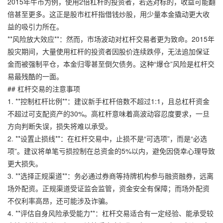
2015年牛市为例，使用2倍杠杆的投资者，若选对标的，收益可能翻
倍甚至更多。这正是股市杠杆指借钱炒股，用少量本金撬动更大收
益的吸引力所在。
**风险放大效应**：然而，市场波动对杠杆交易者更为致命。2015年
股灾期间，大量使用杠杆的投资者因股价连续跌停，无法追加保证
金而被强制平仓，本金归零甚至倒欠债务。这种“爆仓”风险是杠杆交
易最残酷的一面。
## 杠杆交易的注意事项
1. **控制杠杆比例**：建议新手杠杆倍数不超过1:1，且总杠杆资金
不超过可支配资产的30%。高杠杆意味着高波动容忍度要求，一旦
方向判断失误，损失将难以承受。
2. **设置止损线**：在杠杆交易中，止损不是“可选项”，而是“必选
项”。建议将单笔亏损控制在总资金的5%以内，避免因侥幸心理导致
更大损失。
3. **选择正规渠道**：务必通过券商等持牌机构参与融资融券，远离
场外配资。正规渠道受证监会监管，资金安全有保障；而场外配资
不仅利率高昂，还可能涉及诈骗。
4. **评估自身风险承受能力**：杠杆交易适合有一定经验、能承受较