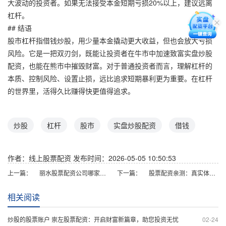
大波动的投资者。如果无法接受本金短期亏损20%以上，建议远离
杠杆。
## 结语
股市杠杆指借钱炒股，用少量本金撬动更大收益，但也会放大亏损
风险。它是一把双刃剑，既能让投资者在牛市中加速致富实盘炒股
配资，也能在熊市中摧毁财富。对于普通投资者而言，理解杠杆的
本质、控制风险、设置止损，远比追求短期暴利更为重要。在杠杆
的世界里，活得久比赚得快更值得追求。
炒股
杠杆
股市
实盘炒股配资
借钱
作者：线上股票配资
发布时间：2026-05-05 10:50:53
上一篇：
丽水股票配资公司哪家好？正规杠杆平台选择指南
下一篇：
股票配资亲测：真实体验与避坑指南
相关阅读
炒股的股票账户 崇左股票配资：开启财富新篇章，助您投资无忧
02-24