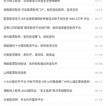
长沙网上配资：合规渠道与资金安全保障解析
12-17
湖南期货配资 可信股票配资门户，助您轻松配资，投资无忧
12-02
股票配资官方 8月全国受理网民举报违法和不良信息1983.3万件 环比增长4.2%
09-07
证券公司的股票 期货配资平台排行榜：助你选择最佳配资平台
02-22
徐州股票配资：助您投资腾飞，轻松获利
03-12
揭秘国内十大期货配资平台，助你投资无忧
03-19
炒股配资期货：高杠杆，高风险，高收益
11-16
揭秘股票配资秘诀：如何轻松撬动资金杠杆
03-08
山西股票配资指南
06-30
十大炒股杠杆平台 中秋节将至 9月14日晚高峰广州中心城区整体提前“中度拥堵”
09-13
港股线上配资 2024服贸会｜“京企直卖”首次亮相服贸会
09-13
交易配资网：专业杠杆服务平台
07-03