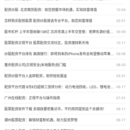
配资炒股- 北京期货配资：助您把握市场机遇，实现财富增值
10-04
怎样购买配债股票 配资炒股首选专业平台，助您财富增值
02-01
股市杠杆 上半年营收破138亿 古井贡酒上半年交答卷：老牌名酒价值凸显
09-09
股票配资正规平台 股票配资交流社区，投资理财新天地
10-11
炒股配资平台排名 美国银行：即将到来的iPhone发布会有望推动苹果股价上涨
09-06
重庆配资公司|正规安全|本地服务|低门槛
08-03
配资炒股平台入金即配资，助你轻松掘金
03-31
配资平台代理 8月8日超频三涨停分析：动力电池回收，LED，锂电池概念热股
09-17
广州在线配资：正规平台与操作指南
07-01
股票配资软件下载 多国政要密集访华，不约而同提到这个关键词！
09-11
潮州股票配资：解锁财富新机遇，助力投资梦想
09-17