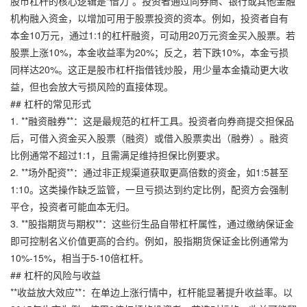
股市杠杆的核心逻辑是“借力”。投资者通过向券商、银行或其他金融
机构融入资金，以增加可用于股票投资的资本。例如，投资者自有
本金10万元，通过1:1的杠杆融资，可动用20万元资金买入股票。若
股票上涨10%，本金收益率为20%；反之，若下跌10%，本金亏损
同样达20%。这正是股市杠杆指借钱炒股，用少量本金撬动更大收
益，但也会放大亏损风险的直接体现。
## 杠杆的常见形式
1. **融资融券**：这是最规范的杠杆工具。投资者向券商提交担保品
后，可借入资金买入股票（融资）或借入股票卖出（融券）。融资
比例通常不超过1:1，且需满足维持担保比例要求。
2. **场外配资**：通过非正规渠道获取更高倍数的资金，如1:5甚至
1:10。这类操作缺乏监管，一旦亏损达到约定比例，配资方会强制
平仓，投资者可能血本无归。
3. **股指期货与期权**：这些衍生品自带杠杆属性，通过缴纳保证金
即可控制名义价值更高的合约。例如，股指期货保证金比例通常为
10%-15%，相当于5-10倍杠杆。
## 杠杆的风险与收益
**收益放大效应**：在单边上涨行情中，杠杆能显著提升收益率。以