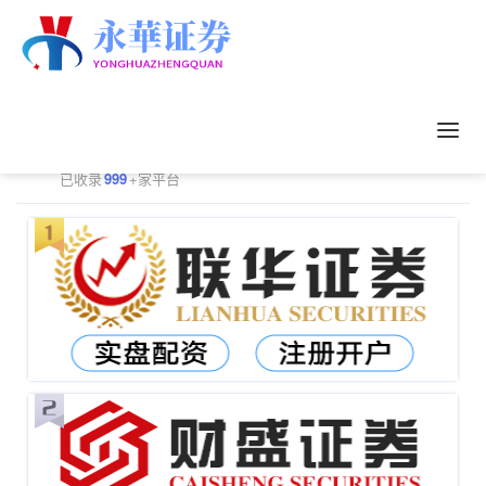
正规配资平台排行
更多
已收录
999
+家平台