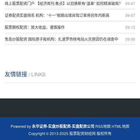
线上股票配资门户 【经济周刊·焦点】以旧换新有“温差” 如何精准破局？
09-07
证券配资实盘排名 机构：“十一”假期出境自驾订单将创年内新高
09-07
股票期权配资：放大收益，谨慎操作
09-12
免息炒股配资 国际原子能机构：扎波罗热核电站火灾原因仍在调查中
09-06
友情链接
/ LINKS
Powered by
永华证券-实盘炒股配资-实盘配资公司
RSS地图
HTML地图
Copyright
© 2013-2025
股票配资财经网
版权所有