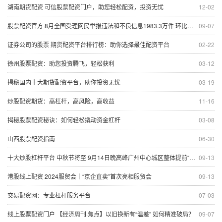
湖南期货配资 可信股票配资门户，助您轻松配资，投资无忧
12-02
股票配资官方 8月全国受理网民举报违法和不良信息1983.3万件 环比增长4.2%
09-07
证券公司的股票 期货配资平台排行榜：助你选择最佳配资平台
02-22
徐州股票配资：助您投资腾飞，轻松获利
03-12
揭秘国内十大期货配资平台，助你投资无忧
03-19
炒股配资期货：高杠杆，高风险，高收益
11-16
揭秘股票配资秘诀：如何轻松撬动资金杠杆
03-08
山西股票配资指南
06-30
十大炒股杠杆平台 中秋节将至 9月14日晚高峰广州中心城区整体提前“中度拥堵”
09-13
港股线上配资 2024服贸会｜“京企直卖”首次亮相服贸会
09-13
交易配资网：专业杠杆服务平台
07-03
线上股票配资门户 【经济周刊·焦点】以旧换新有“温差” 如何精准破局？
09-07