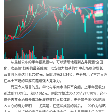
从最新公布的半年报数据中，可以清晰地看到古井贡酒“全国
化、次高端”战略的最新成果：以安徽为根基的华中市场稳健增长，
营业收入高达118.70亿元，同比增长21.34%，充分展示了古井贡酒
在本土市场的深厚底蕴与强大竞争力。
而更令人瞩目的是，华北与华南市场异军突起，上半年营收分
别达到11.09亿元和8.16亿元，同比增幅达35.10%与17.18%，这不
仅是古井贡酒省外市场拓展成效的直接体现，更是其全国化战略深
入人心的有力证明——尤其是，在这些成就的背后，古20作为战略
支点，以其卓越的品质和精准的市场定位，为古井贡酒卡位次高端