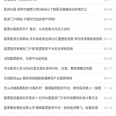
配资炒股 英特尔据悉已将3纳米以下制程全面委由台积电代工
09-09
配资门户网站 宁德时代回应停产传闻！
09-12
股票炒股配资开户 普京：从未拒绝与乌克兰谈判
09-06
股票配资正规网站 步步高收到全部25亿重整投资款 将尽快清偿各类债权
09-12
股票配资有哪些门户网 股票配资平台安全审核指南
09-28
沈阳股票配资，合规平台如何选
06-22
专业配资公司 8月8日皇台酒业涨停分析：白酒，葡萄酒概念热股
09-17
在线配资app 期货持续赋能新疆棉花产业提质增效
09-07
怎么办理股票配资 炒股杠杆：解锁股票配资平台，助你投资更上一层楼
11-14
股票配资最高杠杆是多少 杠杆炒股配资门户的手续费和利息计算方法
09-25
股票都有哪些证券公司 邯郸股票配资平台：助你投资腾飞，财富倍增
10-13