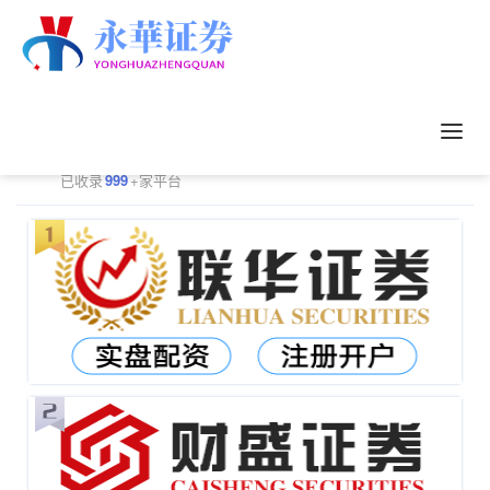
正规配资平台排行
更多
已收录
999
+家平台