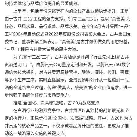
的持续优化与品牌价值提升的显著成效。
上半年，包括年份原浆等在内的全线产品业绩稳步提升，正是
由于古井“三品”工程的强力支撑。所谓“三品”工程，是以 “真善美”为
核心，品质求真、品行求善、品牌求美。在今年2月古井集团“三品”
工程2024年启动仪式暨2023年度股份公司表彰大会上，古井集团党
委书记、董事长梁金辉表示，“真善美”是古井做优做久的思想根基，
“三品”工程是古井做大做强的康庄大道。
为了践行“三品”工程，古井贡酒更是开创了行业先河上线“古井
贡酒透明工厂”，由腾讯云公司量身定制和开发，以腾讯云+5G数字
通信为技术架构，对古井贡酒原粮管控、酿造、灌装、检测、窖藏
等多个生产工序，实时直播展示，全景式透明公开从一粒粮到一瓶
酒的全链路生产过程，传递“做真人，酿美酒”的企业价值追求，进一
步增强了品牌信任度与市场竞争力。
推进“全国化、次高端”战略，古 20为战略支点
在白酒行业的激烈竞争中，古井贡酒以其独特的战略眼光和坚
定的执行力，正稳步推进“全国化、次高端”战略。其中，古20作为古
井贡酒的核心产品之一，不仅承载着品牌升级的重任，更成为了推
动这一战略深入实施的关键支点。