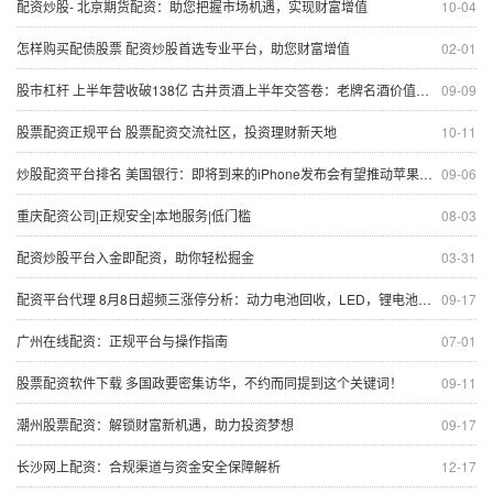
配资炒股- 北京期货配资：助您把握市场机遇，实现财富增值
10-04
怎样购买配债股票 配资炒股首选专业平台，助您财富增值
02-01
股市杠杆 上半年营收破138亿 古井贡酒上半年交答卷：老牌名酒价值凸显
09-09
股票配资正规平台 股票配资交流社区，投资理财新天地
10-11
炒股配资平台排名 美国银行：即将到来的iPhone发布会有望推动苹果股价上涨
09-06
重庆配资公司|正规安全|本地服务|低门槛
08-03
配资炒股平台入金即配资，助你轻松掘金
03-31
配资平台代理 8月8日超频三涨停分析：动力电池回收，LED，锂电池概念热股
09-17
广州在线配资：正规平台与操作指南
07-01
股票配资软件下载 多国政要密集访华，不约而同提到这个关键词！
09-11
潮州股票配资：解锁财富新机遇，助力投资梦想
09-17
长沙网上配资：合规渠道与资金安全保障解析
12-17