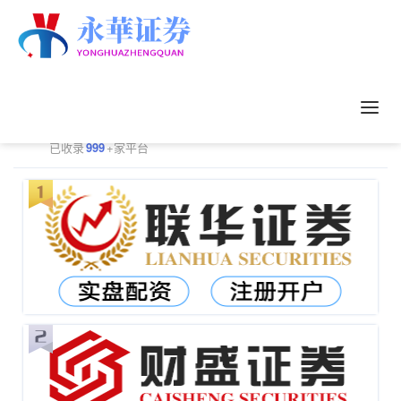
正规配资平台排行
更多
已收录
999
+家平台