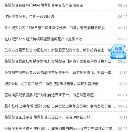
股票配资有哪些门户网 股票配资平台安全审核指南
09-28
沈阳股票配资，合规平台如何选
06-22
专业配资公司 8月8日皇台酒业涨停分析：白酒，葡萄酒概念热股
09-17
在线配资app 期货持续赋能新疆棉花产业提质增效
09-07
怎么办理股票配资 炒股杠杆：解锁股票配资平台，助你投资更上一层楼
11-14
股票配资最高杠杆是多少 杠杆炒股配资门户的手续费和利息计算方法
09-25
股票都有哪些证券公司 邯郸股票配资平台：助你投资腾飞，财富倍增
10-13
配资炒股- 北京期货配资：助您把握市场机遇，实现财富增值
10-04
怎样购买配债股票 配资炒股首选专业平台，助您财富增值
02-01
股市杠杆 上半年营收破138亿 古井贡酒上半年交答卷：老牌名酒价值凸显
09-09
股票配资正规平台 股票配资交流社区，投资理财新天地
10-11
炒股配资平台排名 美国银行：即将到来的iPhone发布会有望推动苹果股价上涨
09-06