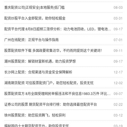
重庆配资公司|正规安全|本地服务|低门槛
08-03
配资炒股平台入金即配资，助你轻松掘金
03-31
配资平台代理 8月8日超频三涨停分析：动力电池回收，LED，锂电池概念热股
09-17
广州在线配资：正规平台与操作指南
07-01
股票配资软件下载 多国政要密集访华，不约而同提到这个关键词！
09-11
潮州股票配资：解锁财富新机遇，助力投资梦想
09-17
长沙网上配资：合规渠道与资金安全保障解析
12-17
湖南期货配资 可信股票配资门户，助您轻松配资，投资无忧
12-02
股票配资官方 8月全国受理网民举报违法和不良信息1983.3万件 环比增长4.2%
09-07
证券公司的股票 期货配资平台排行榜：助你选择最佳配资平台
02-22
徐州股票配资：助您投资腾飞，轻松获利
03-12
揭秘国内十大期货配资平台，助你投资无忧
03-19