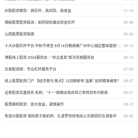
炒股配资期货：高杠杆，高风险，高收益
11-16
揭秘股票配资秘诀：如何轻松撬动资金杠杆
03-08
山西股票配资指南
06-30
十大炒股杠杆平台 中秋节将至 9月14日晚高峰广州中心城区整体提前“中度拥堵”
09-13
港股线上配资 2024服贸会｜“京企直卖”首次亮相服贸会
09-13
交易配资网：专业杠杆服务平台
07-03
线上股票配资门户 【经济周刊·焦点】以旧换新有“温差” 如何精准破局？
09-07
证券配资实盘排名 机构：“十一”假期出境自驾订单将创年内新高
09-07
股票期权配资：放大收益，谨慎操作
09-12
免息炒股配资 国际原子能机构：扎波罗热核电站火灾原因仍在调查中
09-06