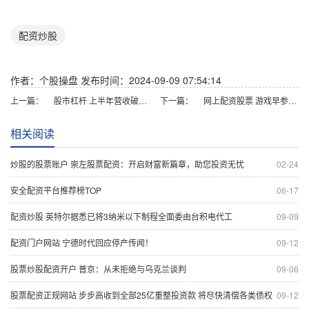
配资炒股
作者：个股操盘
发布时间：2024-09-09 07:54:14
上一篇：
股市杠杆 上半年营收破138亿 古井贡酒上半年交答卷：老牌名酒价值凸显
下一篇：
网上配资股票 游戏早参丨《黑神话：悟空》陷著作权争议；网易《七日世界》将开启移动端删档测试
相关阅读
炒股的股票账户 崇左股票配资：开启财富新篇章，助您投资无忧
02-24
安全配资平台推荐榜TOP
06-17
配资炒股 英特尔据悉已将3纳米以下制程全面委由台积电代工
09-09
配资门户网站 宁德时代回应停产传闻！
09-12
股票炒股配资开户 普京：从未拒绝与乌克兰谈判
09-06
股票配资正规网站 步步高收到全部25亿重整投资款 将尽快清偿各类债权
09-12