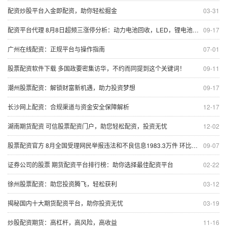
配资炒股平台入金即配资，助你轻松掘金
03-31
配资平台代理 8月8日超频三涨停分析：动力电池回收，LED，锂电池概念热股
09-17
广州在线配资：正规平台与操作指南
07-01
股票配资软件下载 多国政要密集访华，不约而同提到这个关键词！
09-11
潮州股票配资：解锁财富新机遇，助力投资梦想
09-17
长沙网上配资：合规渠道与资金安全保障解析
12-17
湖南期货配资 可信股票配资门户，助您轻松配资，投资无忧
12-02
股票配资官方 8月全国受理网民举报违法和不良信息1983.3万件 环比增长4.2%
09-07
证券公司的股票 期货配资平台排行榜：助你选择最佳配资平台
02-22
徐州股票配资：助您投资腾飞，轻松获利
03-12
揭秘国内十大期货配资平台，助你投资无忧
03-19
炒股配资期货：高杠杆，高风险，高收益
11-16