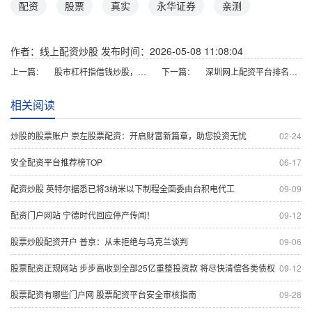
配资
股票
真实
永华证券
亲测
作者：线上配资炒股
发布时间：2026-05-08 11:08:04
上一篇：
股市杠杆指借钱炒股，用少量本金撬动更大收益，但也会放大亏损风险。
下一篇：
深圳网上配资平台排名｜正规安全低息
相关阅读
炒股的股票账户 崇左股票配资：开启财富新篇章，助您投资无忧
02-24
安全配资平台推荐榜TOP
06-17
配资炒股 英特尔据悉已将3纳米以下制程全面委由台积电代工
09-09
配资门户网站 宁德时代回应停产传闻！
09-12
股票炒股配资开户 普京：从未拒绝与乌克兰谈判
09-06
股票配资正规网站 步步高收到全部25亿重整投资款 将尽快清偿各类债权
09-12
股票配资有哪些门户网 股票配资平台安全审核指南
09-28