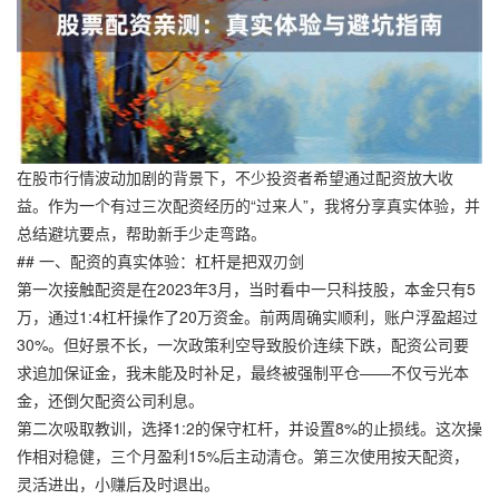
在股市行情波动加剧的背景下，不少投资者希望通过配资放大收
益。作为一个有过三次配资经历的“过来人”，我将分享真实体验，并
总结避坑要点，帮助新手少走弯路。
## 一、配资的真实体验：杠杆是把双刃剑
第一次接触配资是在2023年3月，当时看中一只科技股，本金只有5
万，通过1:4杠杆操作了20万资金。前两周确实顺利，账户浮盈超过
30%。但好景不长，一次政策利空导致股价连续下跌，配资公司要
求追加保证金，我未能及时补足，最终被强制平仓——不仅亏光本
金，还倒欠配资公司利息。
第二次吸取教训，选择1:2的保守杠杆，并设置8%的止损线。这次操
作相对稳健，三个月盈利15%后主动清仓。第三次使用按天配资，
灵活进出，小赚后及时退出。