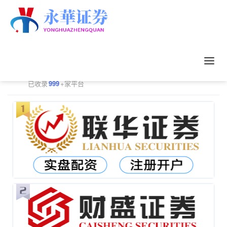
正规配资平台排行
更多
已收录
999
+家平台