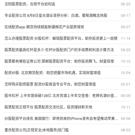
沈阳股票配资，合规平台如何选
06-22
专业配资公司 8月8日皇台酒业涨停分析：白酒，葡萄酒概念热股
09-17
在线配资app 期货持续赋能新疆棉花产业提质增效
09-07
怎么办理股票配资 炒股杠杆：解锁股票配资平台，助你投资更上一层楼
11-14
股票配资最高杠杆是多少 杠杆炒股配资门户的手续费和利息计算方法
09-25
股票都有哪些证券公司 邯郸股票配资平台：助你投资腾飞，财富倍增
10-13
配资炒股- 北京期货配资：助您把握市场机遇，实现财富增值
10-04
怎样购买配债股票 配资炒股首选专业平台，助您财富增值
02-01
股市杠杆 上半年营收破138亿 古井贡酒上半年交答卷：老牌名酒价值凸显
09-09
股票配资正规平台 股票配资交流社区，投资理财新天地
10-11
炒股配资平台排名 美国银行：即将到来的iPhone发布会有望推动苹果股价上涨
09-06
重庆配资公司|正规安全|本地服务|低门槛
08-03