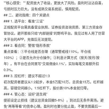
**核心感受：** 配资放大了收益，更放大了风险。盈利时沾沾自喜，
亏损时压力巨大。没有成熟交易系统前，慎用配资。
## 二、避坑指南：四个关键点
### 1. 选平台：看准“三证”
正规配资平台需具备营业执照、证券投资咨询资质、第三方资金存
管协议。避开那些只给“内部链接”的野鸡平台。我见过有人用了仿冒
大平台的APP，充值后无法提现。
### 2. 看合同：警惕“隐形条款”
重点查看：①平仓线是否合理（通常警戒线110%，平仓线
103%）；②是否允许分仓操作；③利息计算方式（按天/按月/按
年）。有平台在合同里写“交易佣金0.1%”，实际每笔交易额外扣
0.3%。
### 3. 控杠杆：建议不超过1:3
初次配资者建议从1:2起步，本金5万配10万，总资金15万。杠杆越
高，容错空间越小。1:5杠杆下，股价跌10%本金就归零。
### 4. 管心态：设好“逃生阀”
提前设定止损线（建议总资金回撤5-8%），到达后无条件离场。避
免“再等等看”的侥幸心理。盈利时也要分批止盈，不要贪图最后一