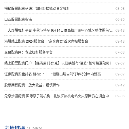
揭秘股票配资秘诀：如何轻松撬动资金杠杆
03-08
山西股票配资指南
06-30
十大炒股杠杆平台 中秋节将至 9月14日晚高峰广州中心城区整体提前“中度拥堵”
09-13
港股线上配资 2024服贸会｜“京企直卖”首次亮相服贸会
09-13
交易配资网：专业杠杆服务平台
07-03
线上股票配资门户 【经济周刊·焦点】以旧换新有“温差” 如何精准破局？
09-07
证券配资实盘排名 机构：“十一”假期出境自驾订单将创年内新高
09-07
股票期权配资：放大收益，谨慎操作
09-12
免息炒股配资 国际原子能机构：扎波罗热核电站火灾原因仍在调查中
09-06
友情链接
/ LINKS