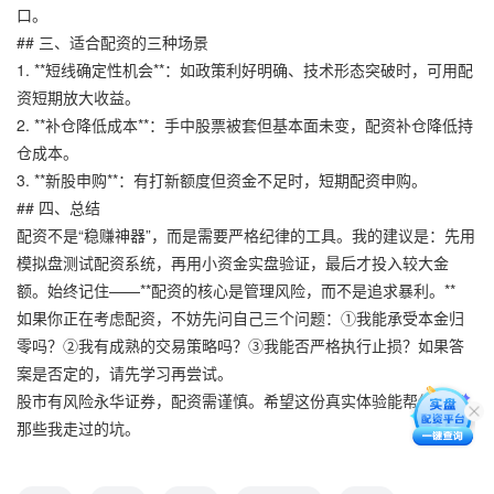
口。
## 三、适合配资的三种场景
1. **短线确定性机会**：如政策利好明确、技术形态突破时，可用配
资短期放大收益。
2. **补仓降低成本**：手中股票被套但基本面未变，配资补仓降低持
仓成本。
3. **新股申购**：有打新额度但资金不足时，短期配资申购。
## 四、总结
配资不是“稳赚神器”，而是需要严格纪律的工具。我的建议是：先用
模拟盘测试配资系统，再用小资金实盘验证，最后才投入较大金
额。始终记住——**配资的核心是管理风险，而不是追求暴利。**
如果你正在考虑配资，不妨先问自己三个问题：①我能承受本金归
零吗？②我有成熟的交易策略吗？③我能否严格执行止损？如果答
案是否定的，请先学习再尝试。
股市有风险永华证券，配资需谨慎。希望这份真实体验能帮你避开
那些我走过的坑。