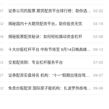
07
证券公司的股票 期货配资平台排行榜：助你选择最佳配资平台
02-22
12
揭秘国内十大期货配资平台，助你投资无忧
03-19
16
揭秘股票配资秘诀：如何轻松撬动资金杠杆
03-08
30
十大炒股杠杆平台 中秋节将至 9月14日晚高峰广州中心城区整体提前“中度拥堵”
09-13
13
交易配资网：专业杠杆服务平台
07-03
07
证券配资实盘排名 机构：“十一”假期出境自驾订单将创年内新高
09-07
12
免息炒股配资 国际原子能机构：扎波罗热核电站火灾原因仍在调查中
09-06