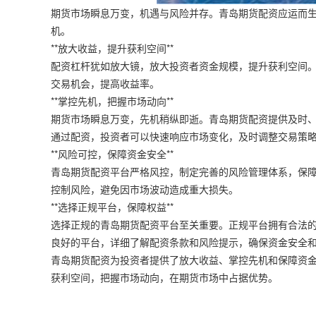
期货市场瞬息万变，机遇与风险并存。青岛期货配资应运而
机。
**放大收益，提升获利空间**
配资杠杆犹如放大镜，放大投资者资金规模，提升获利空间
交易机会，提高收益率。
**掌控先机，把握市场动向**
期货市场瞬息万变，先机稍纵即逝。青岛期货配资提供及时
通过配资，投资者可以快速响应市场变化，及时调整交易策
**风险可控，保障资金安全**
青岛期货配资平台严格风控，制定完善的风险管理体系，保
控制风险，避免因市场波动造成重大损失。
**选择正规平台，保障权益**
选择正规的青岛期货配资平台至关重要。正规平台拥有合法
良好的平台，详细了解配资条款和风险提示，确保资金安全
青岛期货配资为投资者提供了放大收益、掌控先机和保障资
获利空间，把握市场动向，在期货市场中占据优势。