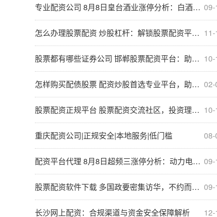
专业配资公司 8月8日皇台酒业涨停分析：白酒，葡萄酒概念热股
09-
怎么办理股票配资 炒股杠杆：解锁股票配资平台，助你投资更上一层楼
11-
股票都有哪些证券公司 邯郸股票配资平台：助你投资腾飞，财富倍增
10-
怎样购买配债股票 配资炒股首选专业平台，助您财富增值
02-
股票配资正规平台 股票配资交流社区，投资理财新天地
10-
重庆配资公司|正规安全|本地服务|低门槛
08-
配资平台代理 8月8日超频三涨停分析：动力电池回收，LED，锂电池概念热股
09-
股票配资软件下载 多国政要密集访华，不约而同提到这个关键词！
09-
长沙网上配资：合规渠道与资金安全保障解析
12-