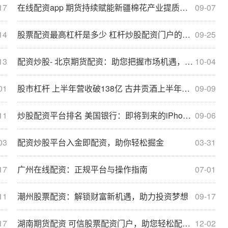
17
在线配资app 期货持续赋能新疆棉花产业提质增效
09-07
14
股票配资最高杠杆是多少 杠杆炒股配资门户的手续费和利息计算方法
09-25
13
配资炒股- 北京期货配资：助您把握市场机遇，实现财富增值
10-04
01
股市杠杆 上半年营收破138亿 古井贡酒上半年交答卷：老牌名酒价值凸显
09-09
11
炒股配资平台排名 美国银行：即将到来的iPhone发布会有望推动苹果股价上涨
09-06
03
配资炒股平台入金即配资，助你轻松掘金
03-31
17
广州在线配资：正规平台与操作指南
07-01
11
潮州股票配资：解锁财富新机遇，助力投资梦想
09-17
17
湖南期货配资 可信股票配资门户，助您轻松配资，投资无忧
12-02