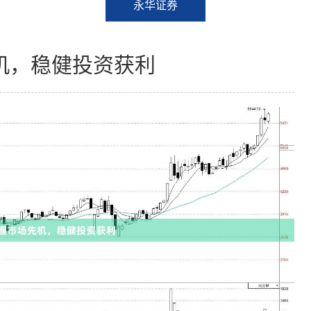
永华证券
机，稳健投资获利