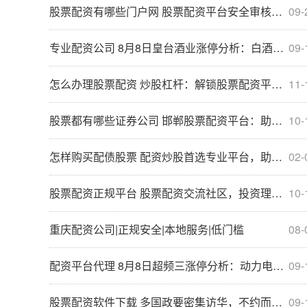
股票配资有哪些门户网 股票配资平台安全审核指南
09-
专业配资公司 8月8日皇台酒业涨停分析：白酒，葡萄酒概念热股
09-
怎么办理股票配资 炒股杠杆：解锁股票配资平台，助你投资更上一层楼
11-
股票都有哪些证券公司 邯郸股票配资平台：助你投资腾飞，财富倍增
10-
怎样购买配债股票 配资炒股首选专业平台，助您财富增值
02-
股票配资正规平台 股票配资交流社区，投资理财新天地
10-
重庆配资公司|正规安全|本地服务|低门槛
08-
配资平台代理 8月8日超频三涨停分析：动力电池回收，LED，锂电池概念热股
09-
股票配资软件下载 多国政要密集访华，不约而同提到这个关键词！
09-