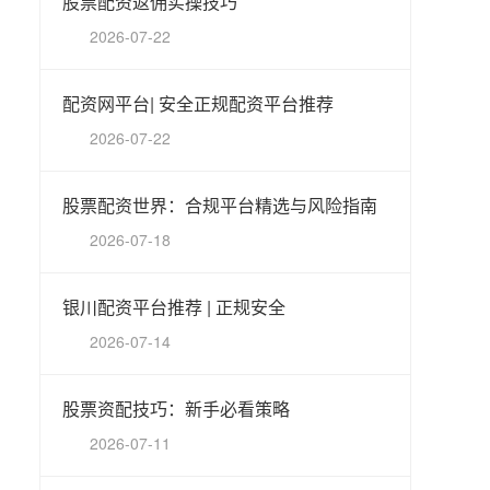
股票配资返佣实操技巧
2026-07-22
配资网平台| 安全正规配资平台推荐
2026-07-22
股票配资世界：合规平台精选与风险指南
2026-07-18
银川配资平台推荐 | 正规安全
2026-07-14
股票资配技巧：新手必看策略
2026-07-11