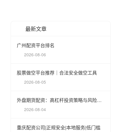
最新文章
广州配资平台排名
2026-08-06
股票做空平台推荐｜合法安全做空工具
2026-08-05
外盘期货配资：高杠杆投资策略与风险指南
2026-08-04
重庆配资公司|正规安全|本地服务|低门槛