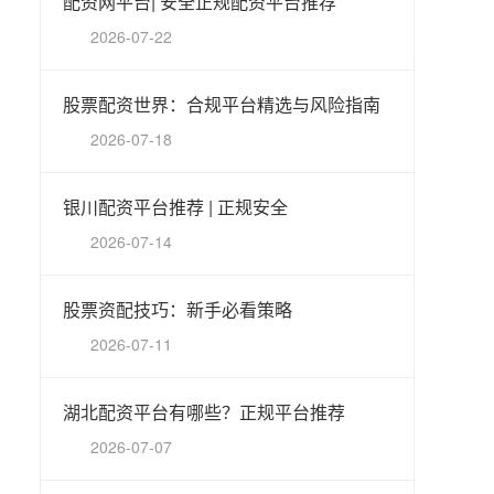
配资网平台| 安全正规配资平台推荐
2026-07-22
股票配资世界：合规平台精选与风险指南
2026-07-18
银川配资平台推荐 | 正规安全
2026-07-14
股票资配技巧：新手必看策略
2026-07-11
湖北配资平台有哪些？正规平台推荐
2026-07-07