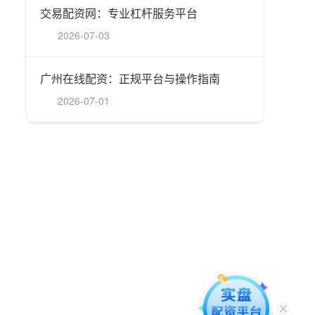
交易配资网：专业杠杆服务平台
2026-07-03
广州在线配资：正规平台与操作指南
2026-07-01