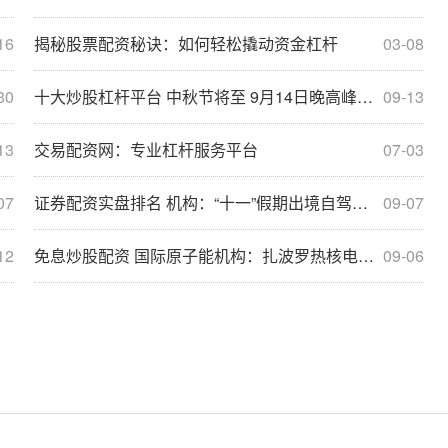
16
揭秘股票配资秘诀：如何轻松撬动资金杠杆
03-08
30
十大炒股杠杆平台 中秋节将至 9月14日晚高峰广州中心城区整体提前“中度拥堵”
09-13
13
交易配资网：专业杠杆服务平台
07-03
07
证券配资实盘排名 机构：“十一”假期出境自驾订单将创年内新高
09-07
12
免息炒股配资 国际原子能机构：扎波罗热核电站火灾原因仍在调查中
09-06