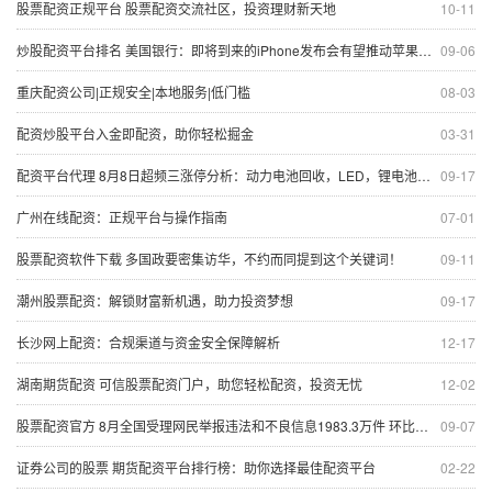
股票配资正规平台 股票配资交流社区，投资理财新天地
10-11
炒股配资平台排名 美国银行：即将到来的iPhone发布会有望推动苹果股价上涨
09-06
重庆配资公司|正规安全|本地服务|低门槛
08-03
配资炒股平台入金即配资，助你轻松掘金
03-31
配资平台代理 8月8日超频三涨停分析：动力电池回收，LED，锂电池概念热股
09-17
广州在线配资：正规平台与操作指南
07-01
股票配资软件下载 多国政要密集访华，不约而同提到这个关键词！
09-11
潮州股票配资：解锁财富新机遇，助力投资梦想
09-17
长沙网上配资：合规渠道与资金安全保障解析
12-17
湖南期货配资 可信股票配资门户，助您轻松配资，投资无忧
12-02
股票配资官方 8月全国受理网民举报违法和不良信息1983.3万件 环比增长4.2%
09-07
证券公司的股票 期货配资平台排行榜：助你选择最佳配资平台
02-22