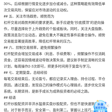
30%，后续根据行情变化逐步加仓或减仓。这种策略能有效降低单
次交易风险，保留应对市场波动的主动权。
## 五、关注市场趋势，顺势而为
杠杆交易对趋势判断的要求更高。新手应避免“抄底摸顶”的逆向操
作，尽量选择处于上升趋势的个股或板块。同时，关注大盘指数、
政策消息及行业动态，避免在重大不确定性事件前重仓操作。顺势
交易能显著提高胜率，降低杠杆带来的压力。
## 六、控制交易频率，避免频繁操作
杠杆配资会增加交易成本（利息、手续费等），频繁操作不仅消耗
资金，还容易因情绪波动导致决策失误。建议新手制定清晰的交易
计划，每周操作2-3次即可，把更多时间用于复盘与学习。
## 七、定期复盘，总结经验
每笔交易结束后，无论盈亏，都应记录买入理由、持仓过程、平仓
原因。通过复盘，发现自己的操作模式与心理弱点，逐步优化交易
系统。长期坚持，是新手成长为成熟投资者的必经之路。
## 结语
杠杆炒股配资并非洪水猛兽实盘炒股配资，但也不是快速致富的捷
径。对于新手而言，安全第一、盈利第二。掌握以上技巧，从低倍