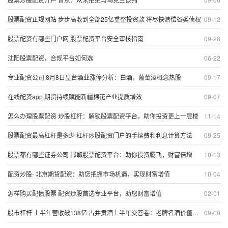
股票配资正规网站 步步高收到全部25亿重整投资款 将尽快清偿各类债权
09-12
股票配资有哪些门户网 股票配资平台安全审核指南
09-28
沈阳股票配资，合规平台如何选
06-22
专业配资公司 8月8日皇台酒业涨停分析：白酒，葡萄酒概念热股
09-17
在线配资app 期货持续赋能新疆棉花产业提质增效
09-07
怎么办理股票配资 炒股杠杆：解锁股票配资平台，助你投资更上一层楼
11-14
股票配资最高杠杆是多少 杠杆炒股配资门户的手续费和利息计算方法
09-25
股票都有哪些证券公司 邯郸股票配资平台：助你投资腾飞，财富倍增
10-13
配资炒股- 北京期货配资：助您把握市场机遇，实现财富增值
10-04
怎样购买配债股票 配资炒股首选专业平台，助您财富增值
02-01
股市杠杆 上半年营收破138亿 古井贡酒上半年交答卷：老牌名酒价值凸显
09-09