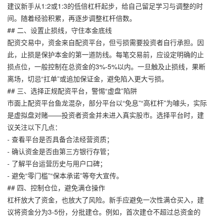
建议新手从1:2或1:3的低倍杠杆起步，给自己留足学习与调整的时
间。随着经验积累，再逐步调整杠杆倍数。
## 二、设置止损线，守住本金底线
配资交易中，资金来自配资平台，但亏损需要投资者自行承担。因
此，止损是保护本金的第一道防线。每笔交易前，应设定明确的止
损点位，一般控制在总资金的3%-5%以内。一旦触及止损线，果断
离场，切忌“扛单”或追加保证金，避免陷入更大亏损。
## 三、选择正规配资平台，警惕“虚盘”陷阱
市面上配资平台鱼龙混杂，部分平台以“免息”“高杠杆”为噱头，实际
是虚拟盘对赌——投资者资金并未进入真实股市。选择平台时，建
议关注以下几点：
- 查看平台是否具备合法经营资质；
- 确认资金是否由第三方银行存管；
- 了解平台运营历史与用户口碑；
- 避免“零门槛”“保本承诺”等夸大宣传。
## 四、控制仓位，避免满仓操作
杠杆放大了资金，也放大了风险。新手应避免一次性满仓买入，建
议将资金分为3-5份，分批建仓。例如，首次建仓不超过总资金的