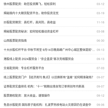
徐州股票配资：助您投资腾飞，轻松获利
03-12
揭秘国内十大期货配资平台，助你投资无忧
03-19
炒股配资期货：高杠杆，高风险，高收益
11-16
揭秘股票配资秘诀：如何轻松撬动资金杠杆
03-08
山西股票配资指南
06-30
十大炒股杠杆平台 中秋节将至 9月14日晚高峰广州中心城区整体提前“中度拥堵”
09-13
港股线上配资 2024服贸会｜“京企直卖”首次亮相服贸会
09-13
交易配资网：专业杠杆服务平台
07-03
线上股票配资门户 【经济周刊·焦点】以旧换新有“温差” 如何精准破局？
09-07
证券配资实盘排名 机构：“十一”假期出境自驾订单将创年内新高
09-07
股票期权配资：放大收益，谨慎操作
09-12
免息炒股配资 国际原子能机构：扎波罗热核电站火灾原因仍在调查中
09-06