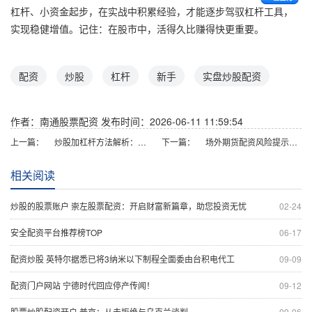
杠杆、小资金起步，在实战中积累经验，才能逐步驾驭杠杆工具，
实现稳健增值。记住：在股市中，活得久比赚得快更重要。
配资
炒股
杠杆
新手
实盘炒股配资
作者：南通股票配资
发布时间：2026-06-11 11:59:54
上一篇：
炒股加杠杆方法解析：融资融券与配资操作指南
下一篇：
场外期货配资风险提示与合规操作指南
相关阅读
炒股的股票账户 崇左股票配资：开启财富新篇章，助您投资无忧
02-24
安全配资平台推荐榜TOP
06-17
配资炒股 英特尔据悉已将3纳米以下制程全面委由台积电代工
09-09
配资门户网站 宁德时代回应停产传闻！
09-12
股票炒股配资开户 普京：从未拒绝与乌克兰谈判
09-06