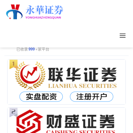
正规配资平台排行
更多
已收录
999
+家平台