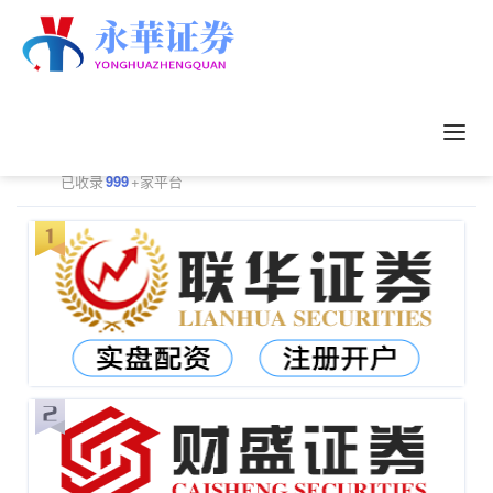
正规配资平台排行
更多
已收录
999
+家平台