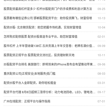
股票配资最高杠杆是多少 杠杆炒股配资门户的手续费和利息计算方法
09-25
股票都有哪些证券公司 邯郸股票配资平台：助你投资腾飞，财富倍增
10-13
配资炒股- 北京期货配资：助您把握市场机遇，实现财富增值
10-04
怎样购买配债股票 配资炒股首选专业平台，助您财富增值
02-01
股市杠杆 上半年营收破138亿 古井贡酒上半年交答卷：老牌名酒价值凸显
09-09
股票配资正规平台 股票配资交流社区，投资理财新天地
10-11
炒股配资平台排名 美国银行：即将到来的iPhone发布会有望推动苹果股价上涨
09-06
重庆配资公司|正规安全|本地服务|低门槛
08-03
配资炒股平台入金即配资，助你轻松掘金
03-31
配资平台代理 8月8日超频三涨停分析：动力电池回收，LED，锂电池概念热股
09-17
广州在线配资：正规平台与操作指南
07-01