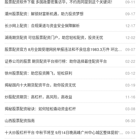
股票配资软件下载 多国政要密集访华，不约而同提到这个关键词！
09-11
潮州股票配资：解锁财富新机遇，助力投资梦想
09-17
长沙网上配资：合规渠道与资金安全保障解析
12-17
湖南期货配资 可信股票配资门户，助您轻松配资，投资无忧
12-02
股票配资官方 8月全国受理网民举报违法和不良信息1983.3万件 环比增长4.2%
09-07
证券公司的股票 期货配资平台排行榜：助你选择最佳配资平台
02-22
徐州股票配资：助您投资腾飞，轻松获利
03-12
揭秘国内十大期货配资平台，助你投资无忧
03-19
炒股配资期货：高杠杆，高风险，高收益
11-16
揭秘股票配资秘诀：如何轻松撬动资金杠杆
03-08
山西股票配资指南
06-30
十大炒股杠杆平台 中秋节将至 9月14日晚高峰广州中心城区整体提前“中度拥堵”
09-13