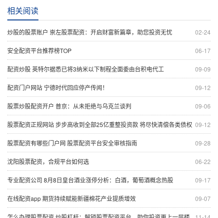
相关阅读
炒股的股票账户 崇左股票配资：开启财富新篇章，助您投资无忧
02-24
安全配资平台推荐榜TOP
06-17
配资炒股 英特尔据悉已将3纳米以下制程全面委由台积电代工
09-09
配资门户网站 宁德时代回应停产传闻！
09-12
股票炒股配资开户 普京：从未拒绝与乌克兰谈判
09-06
股票配资正规网站 步步高收到全部25亿重整投资款 将尽快清偿各类债权
09-12
股票配资有哪些门户网 股票配资平台安全审核指南
09-28
沈阳股票配资，合规平台如何选
06-22
专业配资公司 8月8日皇台酒业涨停分析：白酒，葡萄酒概念热股
09-17
在线配资app 期货持续赋能新疆棉花产业提质增效
09-07
怎么办理股票配资 炒股杠杆：解锁股票配资平台，助你投资更上一层楼
11-14