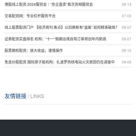
港股线上配资 2024服贸会｜“京企直卖”首次亮相服贸会
09-13
交易配资网：专业杠杆服务平台
07-03
线上股票配资门户 【经济周刊·焦点】以旧换新有“温差” 如何精准破局？
09-07
证券配资实盘排名 机构：“十一”假期出境自驾订单将创年内新高
09-07
股票期权配资：放大收益，谨慎操作
09-12
免息炒股配资 国际原子能机构：扎波罗热核电站火灾原因仍在调查中
09-06
友情链接
/ LINKS