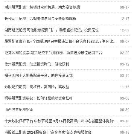
潮州股票配资：解锁财富新机遇，助力投资梦想
09-17
长沙网上配资：合规渠道与资金安全保障解析
12-17
湖南期货配资 可信股票配资门户，助您轻松配资，投资无忧
12-02
股票配资官方 8月全国受理网民举报违法和不良信息1983.3万件 环比增长4.2%
09-07
证券公司的股票 期货配资平台排行榜：助你选择最佳配资平台
02-22
徐州股票配资：助您投资腾飞，轻松获利
03-12
揭秘国内十大期货配资平台，助你投资无忧
03-19
炒股配资期货：高杠杆，高风险，高收益
11-16
揭秘股票配资秘诀：如何轻松撬动资金杠杆
03-08
山西股票配资指南
06-30
十大炒股杠杆平台 中秋节将至 9月14日晚高峰广州中心城区整体提前“中度拥堵”
09-13
港股线上配资 2024服贸会｜“京企直卖”首次亮相服贸会
09-13