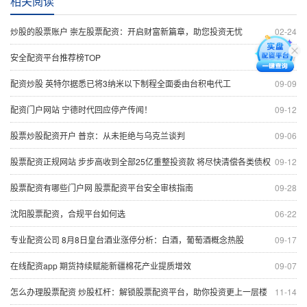
相关阅读
炒股的股票账户 崇左股票配资：开启财富新篇章，助您投资无忧
02-24
安全配资平台推荐榜TOP
06-17
配资炒股 英特尔据悉已将3纳米以下制程全面委由台积电代工
09-09
配资门户网站 宁德时代回应停产传闻！
09-12
股票炒股配资开户 普京：从未拒绝与乌克兰谈判
09-06
股票配资正规网站 步步高收到全部25亿重整投资款 将尽快清偿各类债权
09-12
股票配资有哪些门户网 股票配资平台安全审核指南
09-28
沈阳股票配资，合规平台如何选
06-22
专业配资公司 8月8日皇台酒业涨停分析：白酒，葡萄酒概念热股
09-17
在线配资app 期货持续赋能新疆棉花产业提质增效
09-07
怎么办理股票配资 炒股杠杆：解锁股票配资平台，助你投资更上一层楼
11-14