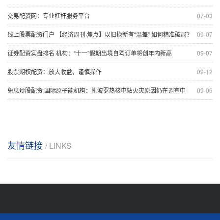
交易配资网：专业杠杆服务平台
07-03
线上股票配资门户 【经济周刊·焦点】以旧换新有“温差” 如何精准破局？
09-07
证券配资实盘排名 机构：“十一”假期出境自驾订单将创年内新高
09-07
股票期权配资：放大收益，谨慎操作
09-12
免息炒股配资 国际原子能机构：扎波罗热核电站火灾原因仍在调查中
09-06
友情链接
/ LINKS