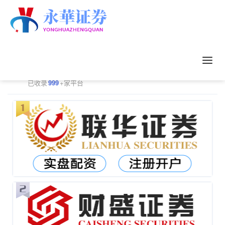
正规配资平台排行
更多
已收录
999
+家平台