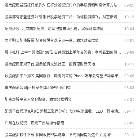
股票配资最高杠杆是多少 杠杆炒股配资门户的手续费和利息计算方法
09-25
股票都有哪些证券公司 邯郸股票配资平台：助你投资腾飞，财富倍增
10-13
配资炒股- 北京期货配资：助您把握市场机遇，实现财富增值
10-04
怎样购买配债股票 配资炒股首选专业平台，助您财富增值
02-01
股市杠杆 上半年营收破138亿 古井贡酒上半年交答卷：老牌名酒价值凸显
09-09
股票配资正规平台 股票配资交流社区，投资理财新天地
10-11
炒股配资平台排名 美国银行：即将到来的iPhone发布会有望推动苹果股价上涨
09-06
重庆配资公司|正规安全|本地服务|低门槛
08-03
配资炒股平台入金即配资，助你轻松掘金
03-31
配资平台代理 8月8日超频三涨停分析：动力电池回收，LED，锂电池概念热股
09-17
广州在线配资：正规平台与操作指南
07-01
股票配资软件下载 多国政要密集访华，不约而同提到这个关键词！
09-11