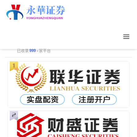
正规配资平台排行
更多
已收录
999
+家平台