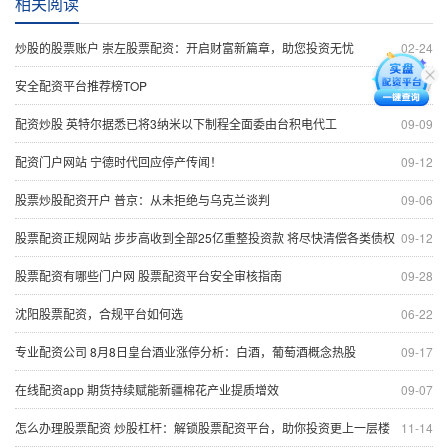
相关阅读
炒股的股票账户 崇左股票配资：开启财富新篇章，助您投资无忧
02-24
安全配资平台推荐榜TOP
06-17
配资炒股 英特尔据悉已将3纳米以下制程全面委由台积电代工
09-09
配资门户网站 宁德时代回应停产传闻！
09-12
股票炒股配资开户 普京：从未拒绝与乌克兰谈判
09-06
股票配资正规网站 步步高收到全部25亿重整投资款 将尽快清偿各类债权
09-12
股票配资有哪些门户网 股票配资平台安全审核指南
09-28
沈阳股票配资，合规平台如何选
06-22
专业配资公司 8月8日皇台酒业涨停分析：白酒，葡萄酒概念热股
09-17
在线配资app 期货持续赋能新疆棉花产业提质增效
09-07
怎么办理股票配资 炒股杠杆：解锁股票配资平台，助你投资更上一层楼
11-14