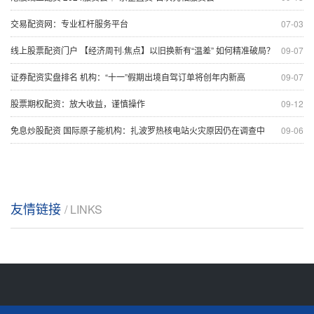
交易配资网：专业杠杆服务平台
07-03
线上股票配资门户 【经济周刊·焦点】以旧换新有“温差” 如何精准破局？
09-07
证券配资实盘排名 机构：“十一”假期出境自驾订单将创年内新高
09-07
股票期权配资：放大收益，谨慎操作
09-12
免息炒股配资 国际原子能机构：扎波罗热核电站火灾原因仍在调查中
09-06
友情链接
/ LINKS