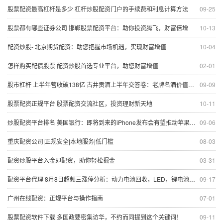
股票配资最高杠杆是多少 杠杆炒股配资门户的手续费和利息计算方法
09-25
股票都有哪些证券公司 邯郸股票配资平台：助你投资腾飞，财富倍增
10-13
配资炒股- 北京期货配资：助您把握市场机遇，实现财富增值
10-04
怎样购买配债股票 配资炒股首选专业平台，助您财富增值
02-01
股市杠杆 上半年营收破138亿 古井贡酒上半年交答卷：老牌名酒价值凸显
09-09
股票配资正规平台 股票配资交流社区，投资理财新天地
10-11
炒股配资平台排名 美国银行：即将到来的iPhone发布会有望推动苹果股价上涨
09-06
重庆配资公司|正规安全|本地服务|低门槛
08-03
配资炒股平台入金即配资，助你轻松掘金
03-31
配资平台代理 8月8日超频三涨停分析：动力电池回收，LED，锂电池概念热股
09-17
广州在线配资：正规平台与操作指南
07-01
股票配资软件下载 多国政要密集访华，不约而同提到这个关键词！
09-11