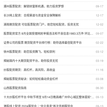
潮州股票配资：解锁财富新机遇，助力投资梦想
09-17
长沙网上配资：合规渠道与资金安全保障解析
12-17
湖南期货配资 可信股票配资门户，助您轻松配资，投资无忧
12-02
股票配资官方 8月全国受理网民举报违法和不良信息1983.3万件 环比增长4.2%
09-07
证券公司的股票 期货配资平台排行榜：助你选择最佳配资平台
02-22
徐州股票配资：助您投资腾飞，轻松获利
03-12
揭秘国内十大期货配资平台，助你投资无忧
03-19
炒股配资期货：高杠杆，高风险，高收益
11-16
揭秘股票配资秘诀：如何轻松撬动资金杠杆
03-08
山西股票配资指南
06-30
十大炒股杠杆平台 中秋节将至 9月14日晚高峰广州中心城区整体提前“中度拥堵”
09-13
港股线上配资 2024服贸会｜“京企直卖”首次亮相服贸会
09-13